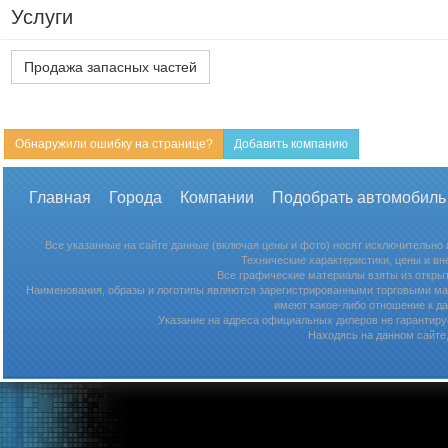
Услуги
Продажа запасных частей
Обнаружили ошибку на странице?
Добавить компанию
Главная
Города
Компании
Подобрать автомобиль
Все указанные на сайте данные (включая цены и фото) носят исключительно
Технические характеристики, цены и в
Все графические материалы взяты из откры
Наименования, образы и логотипы являются зарегистрированными торговыми мар
имеют какое-либо отношение к д
Указание на адреса официальных дилеров не гарантируе
Находясь на данном сайте