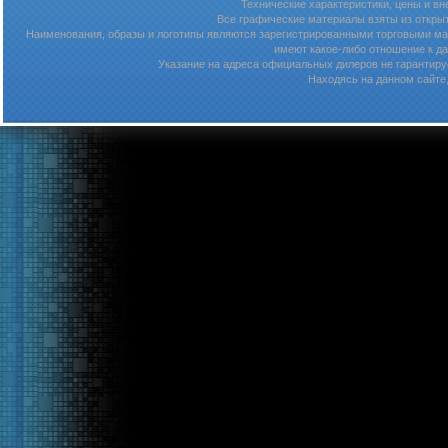
Технические характеристики, цены и в
Все графические материалы взяты из откры
Наименования, образы и логотипы являются зарегистрированными торговыми мар
имеют какое-либо отношение к д
Указание на адреса официальных дилеров не гарантируе
Находясь на данном сайте