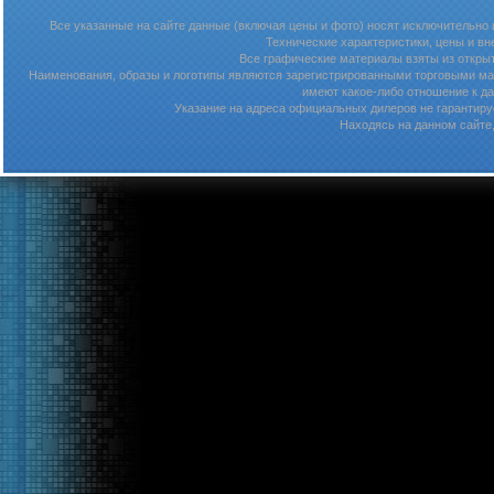
Все указанные на сайте данные (включая цены и фото) носят исключительно
Технические характеристики, цены и в
Все графические материалы взяты из откры
Наименования, образы и логотипы являются зарегистрированными торговыми мар
имеют какое-либо отношение к д
Указание на адреса официальных дилеров не гарантируе
Находясь на данном сайте