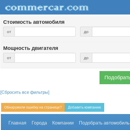
Стоимость автомобиля
от
до
Мощность двигателя
от
до
Подобрать
[Сбросить все фильтры]
Обнаружили ошибку на странице?
Добавить компанию
Главная
Города
Компании
Подобрать автомобиль