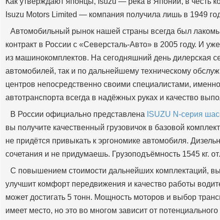
Как утверждают японцы, Isuzu — река в Японии, в честь
Isuzu Motors Limited — компания получила лишь в 1949 год
Автомобильный рынок нашей страны всегда был лакомы
контракт в России с «Северсталь-Авто» в 2005 году. И у
из машинокомплектов. На сегодняшний день дилерская сет
автомобилей, так и по дальнейшему техническому обслуж
центров непосредственно своими специалистами, именно
автотранспорта всегда в надёжных руках и качество вып
В России официально представлена
ISUZU N-серия шас
вы получите качественный грузовичок в базовой комплек
не придётся привыкать к эргономике автомобиля. Дизель
сочетания и не придумаешь. Грузоподъёмность 1545 кг. о
С повышением стоимости дальнейших комплектаций, вы 
улучшит комфорт передвижения и качество работы водит
может достигать 5 тонн. Мощность моторов и выбор транс
имеет место, но это во многом зависит от потенциального