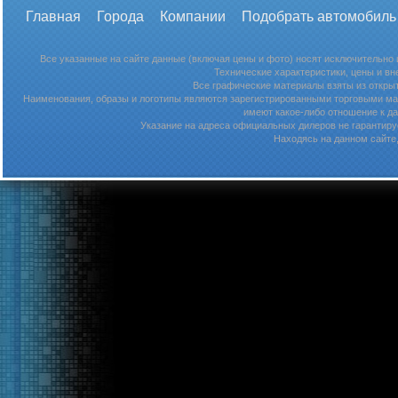
Главная
Города
Компании
Подобрать автомобиль
Все указанные на сайте данные (включая цены и фото) носят исключительно
Технические характеристики, цены и в
Все графические материалы взяты из откры
Наименования, образы и логотипы являются зарегистрированными торговыми мар
имеют какое-либо отношение к д
Указание на адреса официальных дилеров не гарантируе
Находясь на данном сайте