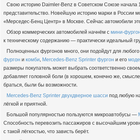
Свою историю Daimler-Benz в Советском Союзе начала 1
представительство. Новейшую историю марки в России мо
«Мерседес-Бенц Центр» в Москве. Сейчас автомобили эт
Обзор коммерческих автомобилей начнём с
мини-фургон
к техническому содержанию — практически идеальный гр
Полноценных фургонов много, они подойдут для любого 
фургон
и
комби
,
Mercedes-Benz Sprinter фургон
и его
моде
размеры покупатель может выбрать соответственно своем
добавляет головной боли (в хорошем, конечно же, смысле)
браться, были бы возможности.
Mercedes-Benz Sprinter двухдверное шасси
под любую на
лёгкой и приятной.
Большой популярностью пользуются микроавтобусы —
Способность перевозить пассажиров с высочайшим уровн
с такой лёгкостью, что зависть берёт.