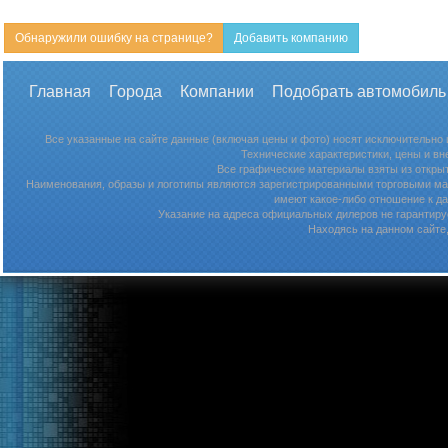
Обнаружили ошибку на странице?
Добавить компанию
Главная
Города
Компании
Подобрать автомобиль
Все указанные на сайте данные (включая цены и фото) носят исключительно
Технические характеристики, цены и в
Все графические материалы взяты из откры
Наименования, образы и логотипы являются зарегистрированными торговыми мар
имеют какое-либо отношение к д
Указание на адреса официальных дилеров не гарантируе
Находясь на данном сайте