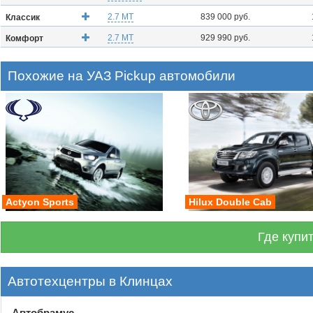
2.7 MT
839 000 руб.
Классик
2.7 MT
929 990 руб.
Комфорт
Похожие на УАЗ Pickup автомобили
Actyon Sports
Hilux Double Cab
Где купи
Автотехцентры в Клинцах
Автобрамус